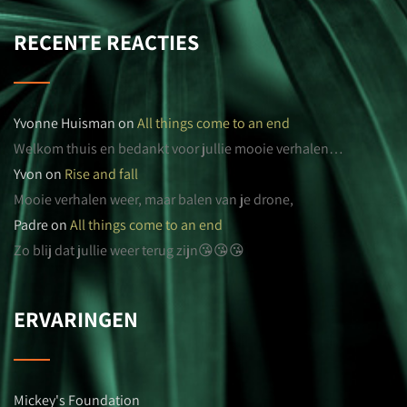
RECENTE REACTIES
Yvonne Huisman
on
All things come to an end
Welkom thuis en bedankt voor jullie mooie verhalen…
Yvon
on
Rise and fall
Mooie verhalen weer, maar balen van je drone,
Padre
on
All things come to an end
Zo blij dat jullie weer terug zijn😘😘😘
ERVARINGEN
Mickey's Foundation