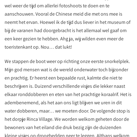
wel weer de tijd om allerlei fotoshoots te doen en te
aanschouwen. Vooral de Chinese meid die met ons mee is
neemt het ervan. Hoewel ik de tijd dus liever in het museum of
bij de varanen had doorgebracht is het allemaal wel gaaf om
een keer gezien te hebben. Ahg ja, wij wilden even meer de
toeristenkant op. Nou… dat lukt!
We stappen de boot weer op richting onze eerste snorkelplek.
Mijn god mensen wat is de wereld onderwater toch bijzonder
en prachtig. Er heerst een bepaalde rust, kalmte die niet te
beschrijven is. Duizend verschillende visjes die lekker naast
elkaar ronddobberen en eten van het prachtige koraalrif. Het is
adembenemend, als het aan ons ligt blijven we uren in dit
water dobberen, maar… we moeten door. De volgende stop is
het dorpje Rinca Village. We worden welkom geheten door de
bewoners van het eiland die druk bezig zijn de duizenden
kleine visjes op droogbedden neer te leggen. Althans welkom