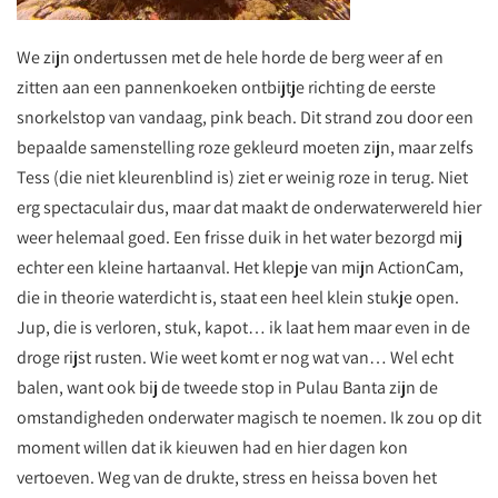
We zijn ondertussen met de hele horde de berg weer af en
zitten aan een pannenkoeken ontbijtje richting de eerste
snorkelstop van vandaag, pink beach. Dit strand zou door een
bepaalde samenstelling roze gekleurd moeten zijn, maar zelfs
Tess (die niet kleurenblind is) ziet er weinig roze in terug. Niet
erg spectaculair dus, maar dat maakt de onderwaterwereld hier
weer helemaal goed. Een frisse duik in het water bezorgd mij
echter een kleine hartaanval. Het klepje van mijn ActionCam,
die in theorie waterdicht is, staat een heel klein stukje open.
Jup, die is verloren, stuk, kapot… ik laat hem maar even in de
droge rijst rusten. Wie weet komt er nog wat van… Wel echt
balen, want ook bij de tweede stop in Pulau Banta zijn de
omstandigheden onderwater magisch te noemen. Ik zou op dit
moment willen dat ik kieuwen had en hier dagen kon
vertoeven. Weg van de drukte, stress en heissa boven het