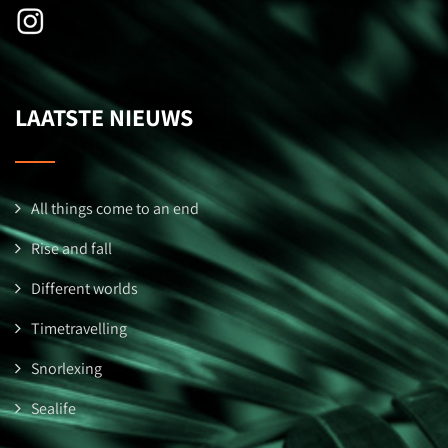
LAATSTE NIEUWS
All things come to an end
Rise and fall
Different worlds
Timetravelling
Snorlexing
Sealife