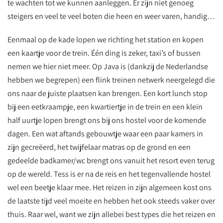
te wachten tot we kunnen aanleggen. Er zijn niet genoeg
steigers en veel te veel boten die heen en weer varen, handig…
Eenmaal op de kade lopen we richting het station en kopen
een kaartje voor de trein. Één ding is zeker, taxi’s of bussen
nemen we hier niet meer. Op Java is (dankzij de Nederlandse
hebben we begrepen) een flink treinen netwerk neergelegd die
ons naar de juiste plaatsen kan brengen. Een kort lunch stop
bij een eetkraampje, een kwartiertje in de trein en een klein
half uurtje lopen brengt ons bij ons hostel voor de komende
dagen. Een wat aftands gebouwtje waar een paar kamers in
zijn gecreëerd, het twijfelaar matras op de grond en een
gedeelde badkamer/wc brengt ons vanuit het resort even terug
op de wereld. Tess is er na de reis en het tegenvallende hostel
wel een beetje klaar mee. Het reizen in zijn algemeen kost ons
de laatste tijd veel moeite en hebben het ook steeds vaker over
thuis. Raar wel, want we zijn allebei best types die het reizen en