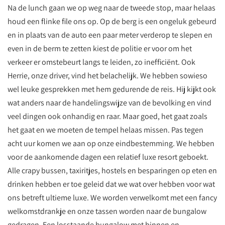
Na de lunch gaan we op weg naar de tweede stop, maar helaas
houd een flinke file ons op. Op de berg is een ongeluk gebeurd
en in plaats van de auto een paar meter verderop te slepen en
even in de berm te zetten kiest de politie er voor om het
verkeer er omstebeurt langs te leiden, zo inefficiënt. Ook
Herrie, onze driver, vind het belachelijk. We hebben sowieso
wel leuke gesprekken met hem gedurende de reis. Hij kijkt ook
wat anders naar de handelingswijze van de bevolking en vind
veel dingen ook onhandig en raar. Maar goed, het gaat zoals
het gaat en we moeten de tempel helaas missen. Pas tegen
acht uur komen we aan op onze eindbestemming. We hebben
voor de aankomende dagen een relatief luxe resort geboekt.
Alle crapy bussen, taxiritjes, hostels en besparingen op eten en
drinken hebben er toe geleid dat we wat over hebben voor wat
ons betreft ultieme luxe. We worden verwelkomt met een fancy
welkomstdrankje en onze tassen worden naar de bungalow
gedragen. Een losstaande bungalow met binnen en