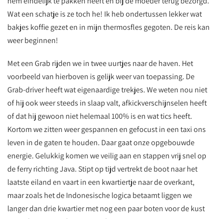
hem eindelijk te pakken heeft en bij de moeder terug bezorgd.
Wat een schatje is ze toch he! Ik heb ondertussen lekker wat
bakjes koffie gezet en in mijn thermosfles gegoten. De reis kan
weer beginnen!
Met een Grab rijden we in twee uurtjes naar de haven. Het
voorbeeld van hierboven is gelijk weer van toepassing. De
Grab-driver heeft wat eigenaardige trekjes. We weten nou niet
of hij ook weer steeds in slaap valt, afkickverschijnselen heeft
of dat hij gewoon niet helemaal 100% is en wat tics heeft.
Kortom we zitten weer gespannen en gefocust in een taxi ons
leven in de gaten te houden. Daar gaat onze opgebouwde
energie. Gelukkig komen we veilig aan en stappen vrij snel op
de ferry richting Java. Stipt op tijd vertrekt de boot naar het
laatste eiland en vaart in een kwartiertje naar de overkant,
maar zoals het de Indonesische logica betaamt liggen we
langer dan drie kwartier met nog een paar boten voor de kust