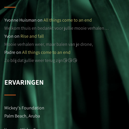
Yvonne Huisman
on
All things come to an end
Welkom thuis en bedankt voor jullie mooie verhalen…
Yvon
on
Rise and fall
Mooie verhalen weer, maar balen van je drone,
Padre
on
All things come to an end
Zo blij dat jullie weer terug zijn😘😘😘
ERVARINGEN
Mickey's Foundation
Palm Beach, Aruba