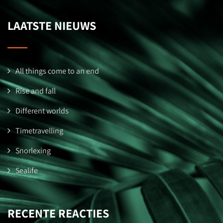
LAATSTE NIEUWS
All things come to an end
Rise and fall
Different worlds
Timetravelling
Snorlexing
Sealife
RECENTE REACTIES