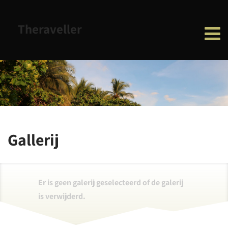
Theraveller
Gallerij
Er is geen galerij geselecteerd of de galerij
is verwijderd.