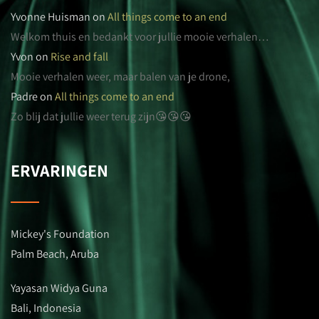
Yvonne Huisman
on
All things come to an end
Welkom thuis en bedankt voor jullie mooie verhalen…
Yvon
on
Rise and fall
Mooie verhalen weer, maar balen van je drone,
Padre
on
All things come to an end
Zo blij dat jullie weer terug zijn😘😘😘
ERVARINGEN
Mickey's Foundation
Palm Beach, Aruba
Yayasan Widya Guna
Bali, Indonesia