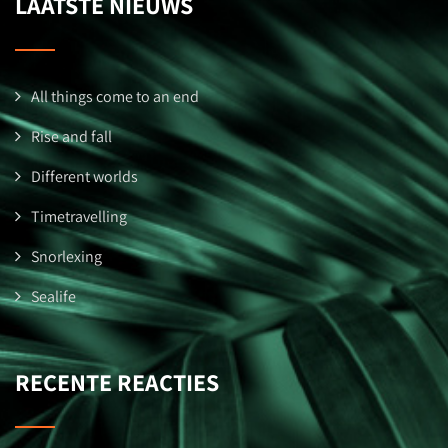
LAATSTE NIEUWS
All things come to an end
Rise and fall
Different worlds
Timetravelling
Snorlexing
Sealife
RECENTE REACTIES