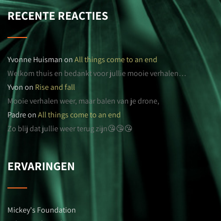
RECENTE REACTIES
Yvonne Huisman
on
All things come to an end
Welkom thuis en bedankt voor jullie mooie verhalen…
Yvon
on
Rise and fall
Mooie verhalen weer, maar balen van je drone,
Padre
on
All things come to an end
Zo blij dat jullie weer terug zijn😘😘😘
ERVARINGEN
Mickey's Foundation