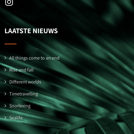
LAATSTE NIEUWS
All things come to an end
Rise and fall
Different worlds
Timetravelling
Snorlexing
Sealife